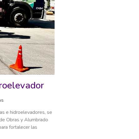
roelevador
as
rúas e hidroelevadores, se
ón de Obras y Alumbrado
ara fortalecer las