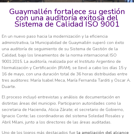
Guaymallén fortalece su gestión
con una auditoría exitosa del
Sistema de Calidad ISO 9001
En
un
nuevo
paso
hacia
la
modernización
y
la
eficiencia
administrativa,
la
Municipalidad
de
Guaymallén
superó
con
éxito
una
auditoría
de
seguimiento
de
su
Sistema
de
Gestión
de
la
Calidad,
bajo
los
lineamientos
de
la
norma
internacional
ISO
9001:
2015.
La
auditoría,
realizada
por
el
Instituto
Argentino
de
Normalización
y
Certificación (
IRAM),
se
llevó
a
cabo
los
días
15
y
16
de
mayo,
con
una
duración
total
de
36
horas
distribuidas
entre
tres
auditores:
María
Isabel
Meca,
María
Fernanda
Tarditi
y
Oscar
A.
Duarte.
El
proceso
incluyó
entrevistas
y
análisis
de
documentación
en
distintas
áreas
del
municipio.
Participaron
autoridades
como
la
secretaria
de
Hacienda,
Alicia
Zárate;
el
secretario
de
Gobierno,
Ignacio
Conte;
las
coordinadoras
del
sistema
Soledad
Rosales
y
Abril
Milani,
junto
a
los
directores
de
las
áreas
auditadas.
Uno
de
los
logros
más
destacados
fue
la
ampliación
del
alcance