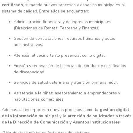
certificado
,
sumando
nuevos
procesos
y
espacios
municipales
al
sistema
de
calidad.
Entre
ellos
se
encuentran:
Administración
financiera
y
de
ingresos
municipales
(
Direcciones
de
Rentas,
Tesorería
y
Finanzas).
Gestión
de
contrataciones,
recursos
humanos
y
actos
administrativos.
Atención
al
vecino
tanto
presencial
como
digital.
Emisión
y
renovación
de
licencias
de
conducir
y
certificados
de
discapacidad.
Servicios
de
salud
veterinaria
y
atención
primaria
móvil.
Asistencia
a
la
niñez,
asesoramiento
a
emprendedores
y
habilitaciones
comerciales.
Además,
se
incorporaron
nuevos
procesos
como
la
gestión
digital
de
la
información
municipal
y
la
atención
de
solicitudes
a
través
de
la
Dirección
de
Comunicación
y
Asuntos
Institucionales
.
IRAM
destacó
múltiples
fortalezas
del
sistema: