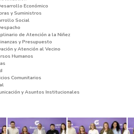
Desarrollo Económico
pras y Suministros
rrollo Social
Despacho
iplinario de Atención a la Niñez
Finanzas y Presupuesto
vación y Atención al Vecino
cursos Humanos
tas
d
icios Comunitarios
al
nicación y Asuntos Institucionales