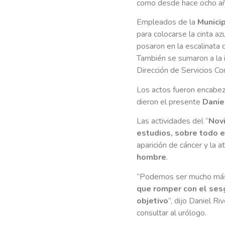
como desde hace ocho año
Empleados de la
Munici
para colocarse la cinta az
posaron en la escalinata 
También se sumaron a la i
Dirección de Servicios Co
Los actos fueron encabe
dieron el presente
Danie
Las actividades del “
Nov
estudios, sobre todo e
aparición de cáncer y la 
hombre
.
“Podemos ser mucho más 
que romper con el sesg
objetivo
”, dijo Daniel Ri
consultar al urólogo.