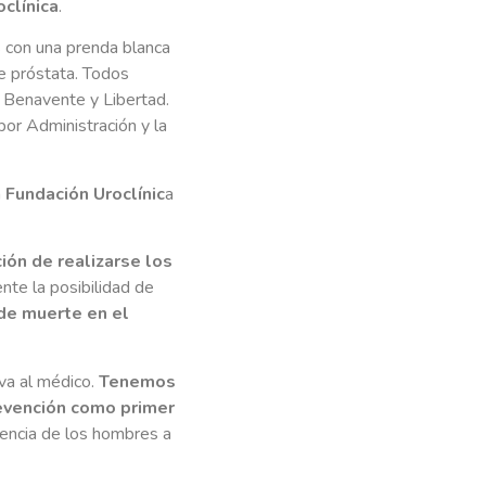
clínica
.
s con una prenda blanca
de próstata. Todos
e Benavente y Libertad.
por Administración y la
a
Fundación Uroclínic
a
ción de realizarse los
nte la posibilidad de
de muerte en el
va al médico.
Tenemos
revención como primer
stencia de los hombres a