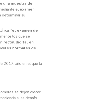
de
una muestra de
 mediante el
examen
ra determinar su
ínica, “
el examen de
almente los que se
 rectal digital en
niveles normales de
 2017, año en el que la
 hombres se dejen crecer
conciencia a las demás