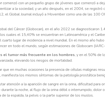
r
comenzó con un pequeño grupo de jóvenes que comenzó a dejar
ientizar a la sociedad, y un año después, en el 2004, se registró
2, el Global Journal incluyó a Movember como una de las 100 
obal del Cáncer (Globocan), en el año 2022 se diagnosticaron 1
 los cuales el 15,40% se encuentran en Latinoamérica y el Carib
 cuarto lugar de incidencia a nivel mundial. En el mismo año hu
áncer en todo el mundo, según estimaciones de Globocam (IAR
es el tumor más frecuente en los hombres
, y en el 50% de 
vanzada, elevando los riesgos de mortalidad.
r que en muchas ocasiones la presencia de células malignas resul
, manifiesta los mismos síntomas de la patología prostática beni
r atención a la aparición de sangre en la orina, dificultad para ori
durante la noche, al flujo de la orina débil o interrumpido, dolor o 
 de la espalda, la pelvis o la parte superior de los muslos.