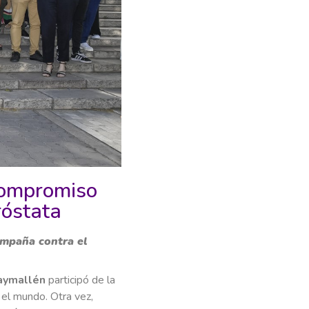
compromiso
róstata
ampaña contra el
aymallén
participó de la
 el mundo. Otra vez,