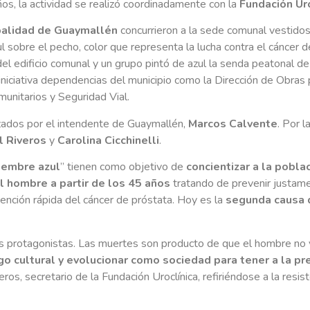
s, la actividad se realizó coordinadamente con la
Fundación Uro
palidad de Guaymallén
concurrieron a la sede comunal vestido
ul sobre el pecho, color que representa la lucha contra el cáncer 
del edificio comunal y un grupo pintó de azul la senda peatonal d
niciativa dependencias del municipio como la Dirección de Obras 
munitarios y Seguridad Vial.
zados por el intendente de Guaymallén,
Marcos Calvente
. Por l
l Riveros
y
Carolina Cicchinelli
.
iembre azul
” tienen como objetivo de
concientizar a la pobla
l hombre a partir de los 45 años
tratando de prevenir justame
atención rápida del cáncer de próstata. Hoy es la
segunda causa 
protagonistas. Las muertes son producto de que el hombre no 
o cultural y evolucionar como sociedad para tener a la p
veros, secretario de la Fundación Uroclínica, refiriéndose a la resi