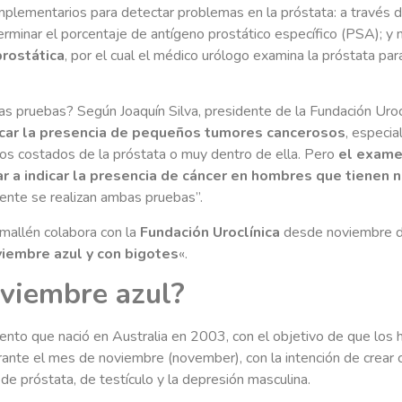
lementarios para detectar problemas en la próstata: a través 
erminar el porcentaje de antígeno prostático específico (PSA); y
prostática
, por el cual el médico urólogo examina la próstata pa
s pruebas? Según Joaquín Silva, presidente de la Fundación Urocl
icar la presencia de pequeños tumores cancerosos
, especi
los costados de la próstata o muy dentro de ella. Pero
el examen
 a indicar la presencia de cáncer en hombres que tienen 
ente se realizan ambas pruebas”.
mallén colabora con la
Fundación Uroclínica
desde noviembre de
iembre azul y con bigotes
«.
viembre azul?
nto que nació en Australia en 2003, con el objetivo de que los
rante el mes de noviembre (november), con la intención de crear 
de próstata, de testículo y la depresión masculina.