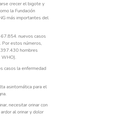
se crecer el bigote y
 como la Fundación
ONG más importantes del
.467.854. nuevos casos
e. Por estos números,
bo 397.430 hombres
C- WHO).
los casos la enfermedad
ta asintomática para el
gna.
nar, necesitar orinar con
ardor al orinar y dolor